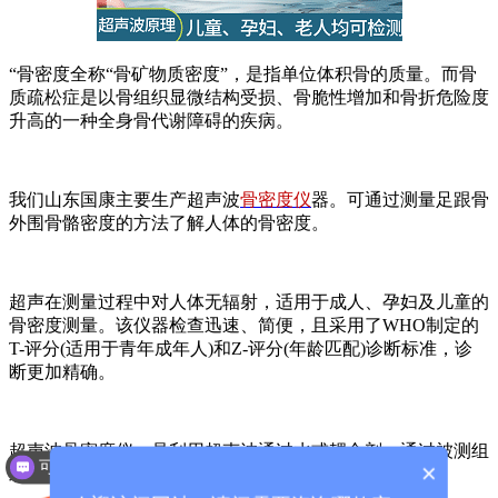
“骨密度全称“骨矿物质密度”，是指单位体积骨的质量。而骨
质疏松症是以骨组织显微结构受损、骨脆性增加和骨折危险度
升高的一种全身骨代谢障碍的疾病。
我们山东国康主要生产超声波
骨密度仪
器。可通过测量足跟骨
外围骨骼密度的方法了解人体的骨密度。
超声在测量过程中对人体无辐射，适用于成人、孕妇及儿童的
骨密度测量。该仪器检查迅速、简便，且采用了WHO制定的
T-评分(适用于青年成年人)和Z-评分(年龄匹配)诊断标准，诊
断更加精确。
超声波骨密度仪，是利用超声波通过水或耦合剂，通过被测组
可以介绍下你们的产品么？
×
织来测量人体的胫骨和桡骨。