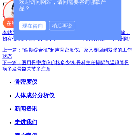
欢迎访问网站，请问需要咨询哪款产
厂家咨询电话：13626329298（微信同号）
品？
本篇文章网址：
/index.php?
m=home&c=View&a=index&aid=1602
现在咨询
稍后再说
本站声明:网站部分内容及图片来源于网络,本站只提供存储，
如有侵权,请联系我们,QQ: 325925638 ，我们将第一时间删除!
上一篇：“假期综合征”超声骨密度仪厂家又要回到紧张的工作
状态
下一篇：医用骨密度仪价格多少钱-骨科主任提醒气温骤降骨
病多发骨骼关节多注意
骨密度仪
人体成分分析仪
新闻资讯
走进我们