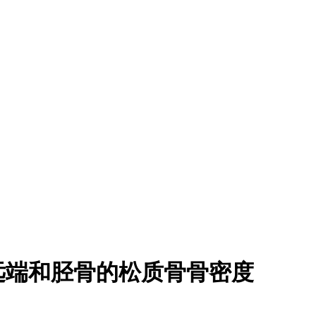
远端和胫骨的松质骨骨密度