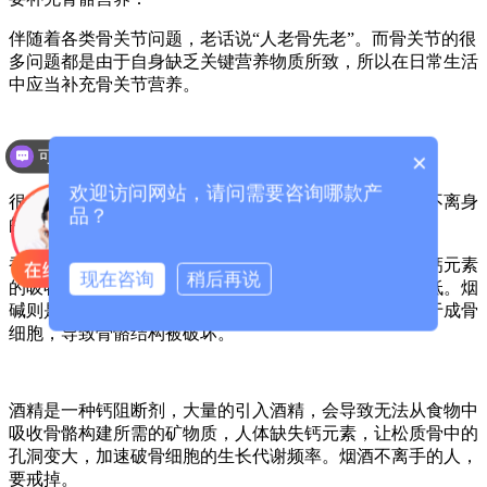
伴随着各类骨关节问题，老话说“人老骨先老”。而骨关节的很
多问题都是由于自身缺乏关键营养物质所致，所以在日常生活
中应当补充骨关节营养。
可以介绍下你们的产品么？
×
不要抽烟喝酒：
你们是怎么收费的呢？
欢迎访问网站，请问需要咨询哪款产
很多老人抽烟喝酒已是常态，从年轻开始烟不离手，酒不离身
品？
的。
香烟中含有大量的尼古丁和烟碱，尼古丁会阻碍人体对钙元素
现在咨询
稍后再说
的吸收，骨骼长期无法吸收到足够的钙，骨密度就会降低。烟
碱则是会抑制成骨细胞的生长和代谢，使得破骨细胞多于成骨
细胞，导致骨骼结构被破坏。
酒精是一种钙阻断剂，大量的引入酒精，会导致无法从食物中
吸收骨骼构建所需的矿物质，人体缺失钙元素，让松质骨中的
孔洞变大，加速破骨细胞的生长代谢频率。烟酒不离手的人，
要戒掉。