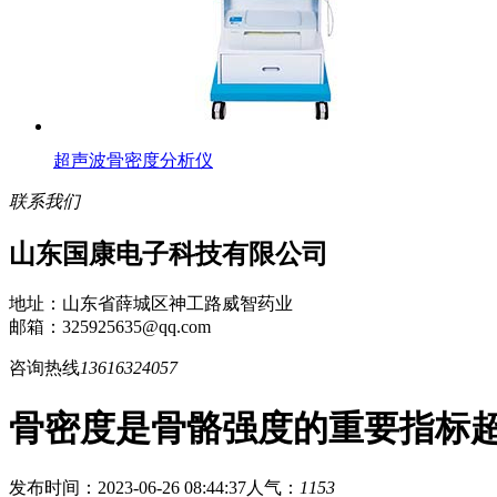
超声波骨密度分析仪
联系我们
山东国康电子科技有限公司
地址：山东省薛城区神工路威智药业
邮箱：325925635@qq.com
咨询热线
13616324057
骨密度是骨骼强度的重要指标
发布时间：2023-06-26 08:44:37
人气：
1153