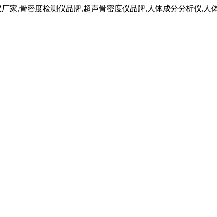
仪厂家,骨密度检测仪品牌,超声骨密度仪品牌,人体成分分析仪,人