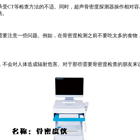
受CT等检查方法的不适。同时，超声骨密度探测器操作相对容易
法。
需要注意一些问题。例如，在骨密度检测之前不要吃太多的食物
，不会对人体造成辐射危害。对于那些需要骨密度检查的朋友来