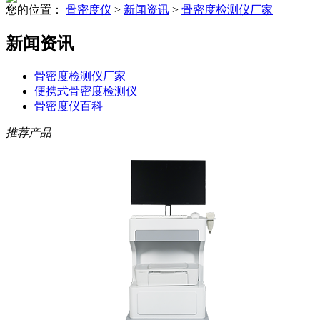
您的位置：
骨密度仪
>
新闻资讯
>
骨密度检测仪厂家
新闻资讯
骨密度检测仪厂家
便携式骨密度检测仪
骨密度仪百科
推荐产品