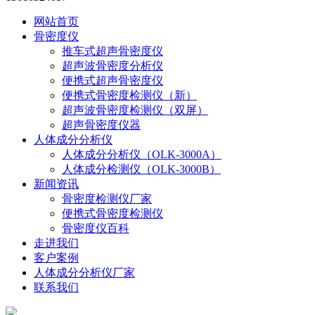
网站首页
骨密度仪
推车式超声骨密度仪
超声波骨密度分析仪
便携式超声骨密度仪
便携式骨密度检测仪（新）
超声波骨密度检测仪（双屏）
超声骨密度仪器
人体成分分析仪
人体成分分析仪（OLK-3000A）
人体成分检测仪（OLK-3000B）
新闻资讯
骨密度检测仪厂家
便携式骨密度检测仪
骨密度仪百科
走进我们
客户案例
人体成分分析仪厂家
联系我们