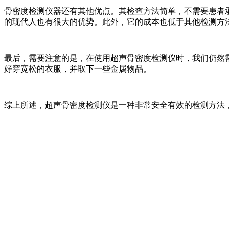
骨密度检测仪器还有其他优点。其检查方法简单，不需要患者承
的现代人也有很大的优势。此外，它的成本也低于其他检测方
最后，需要注意的是，在使用超声骨密度检测仪时，我们仍然
好穿宽松的衣服，并取下一些金属物品。
综上所述，超声骨密度检测仪是一种非常安全有效的检测方法