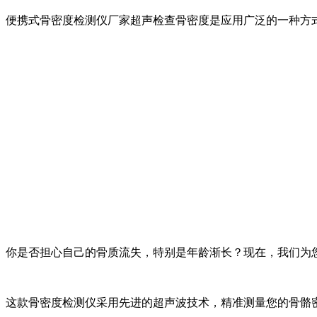
便携式骨密度检测仪厂家超声检查骨密度是应用广泛的一种方
你是否担心自己的骨质流失，特别是年龄渐长？现在，我们为
这款骨密度检测仪采用先进的超声波技术，精准测量您的骨骼