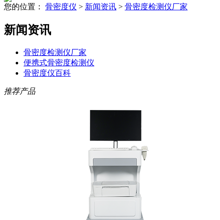
您的位置：
骨密度仪
>
新闻资讯
>
骨密度检测仪厂家
新闻资讯
骨密度检测仪厂家
便携式骨密度检测仪
骨密度仪百科
推荐产品