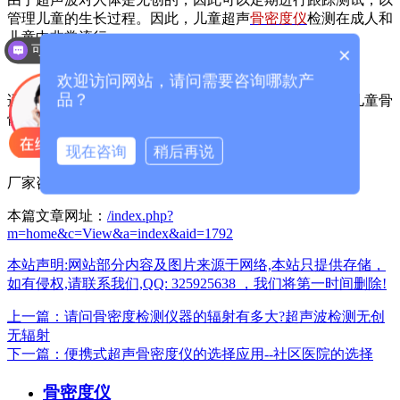
管理儿童的生长过程。因此，儿童超声
骨密度仪
检测在成人和
儿童中非常流行。
可以介绍下你们的产品么？
×
欢迎访问网站，请问需要咨询哪款产
品？
适用于各类医疗体检机构，可为中老年人骨质疏松症和儿童骨
骼发育提供详细的临床参考数据。
现在咨询
稍后再说
厂家咨询电话：13626329298（微信同号）
本篇文章网址：
/index.php?
m=home&c=View&a=index&aid=1792
本站声明:网站部分内容及图片来源于网络,本站只提供存储，
如有侵权,请联系我们,QQ: 325925638 ，我们将第一时间删除!
上一篇：请问骨密度检测仪器的辐射有多大?超声波检测无创
无辐射
下一篇：便携式超声骨密度仪的选择应用--社区医院的选择
骨密度仪