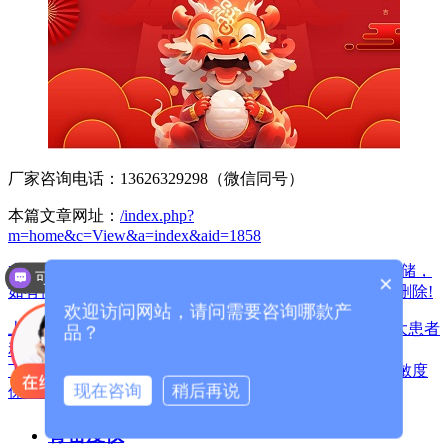
厂家咨询电话：13626329298（微信同号）
本篇文章网址：
/index.php?
m=home&c=View&a=index&aid=1858
本站声明:网站部分内容及图片来源于网络,本站只提供存储，
可以介绍下你们的产品么？
×
如有侵权,请联系我们,QQ: 325925638 ，我们将第一时间删除!
欢迎访问网站，请问需要咨询哪款产
上一篇：超声波骨密度检测仪无创检查、费用低等受广大患者
品？
和体检客户的青睐
下一篇：超声骨密度检测仪：骨质疏松症诊断利器 高灵敏度
现在咨询
稍后再说
保障高诊断率
骨密度仪