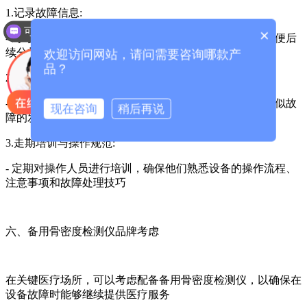
1.记录故障信息:
可以介绍下你们的产品么？
×
- 对每次故障的现象、处理过程和结果进行详细记录，以便后
续分析和改进，
欢迎访问网站，请问需要咨询哪款产
品？
2.制走预防措施:
- 根据故障记录和分析，制定针对性的预防措施，减少类似故
现在咨询
稍后再说
障的发生
3.走期培训与操作规范:
- 定期对操作人员进行培训，确保他们熟悉设备的操作流程、
注意事项和故障处理技巧
六、备用骨密度检测仪品牌考虑
在关键医疗场所，可以考虑配备备用骨密度检测仪，以确保在
设备故障时能够继续提供医疗服务