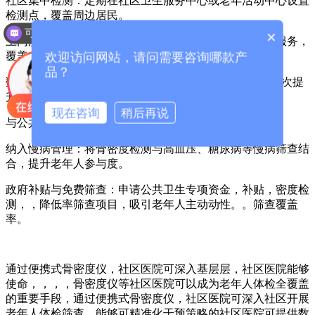
社区集中检测：定期在社区卫生服务中心或老年活动中心设置
检测点，覆盖周边居民。
可以介绍下你们的产品么？
×
上门服务：针对行动不便的老年人，提供预约上门检测服务，
欢迎访问网站，请问需要咨询哪款产
覆盖“最后一公里”。
品？
数据示例：某社区医院通过上述模式，年检测量从500人次提
升至3000人次，覆盖率从10%增至60%。
现在咨询
稍后再说
与公共卫生项目结合
纳入慢病管理：将骨密度检测与高血压、糖尿病等慢病筛查结
合，提升老年人参与度。
政府补贴与免费筛查：申请公共卫生专项资金，补贴，密度检
测，，降低率筛查项目，吸引老年人主动动性。。筛查覆盖
率。
通过便携式骨密度仪，社区医院可深入基层层，社区医院能够
使命，，，，骨密度仪等社区医院可以成为老年人体检全覆盖
的重要手段，通过便携式骨密度仪，社区医院可深入社区开展
老年人体检筛查，能够可精准化干预策略的社区医院可提供数