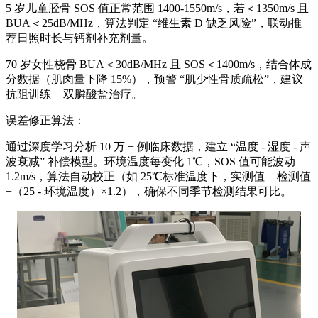
5 岁儿童胫骨 SOS 值正常范围 1400-1550m/s，若＜1350m/s 且
BUA＜25dB/MHz，算法判定 “维生素 D 缺乏风险”，联动推
荐日照时长与钙剂补充剂量。
70 岁女性桡骨 BUA＜30dB/MHz 且 SOS＜1400m/s，结合体成
分数据（肌肉量下降 15%），预警 “肌少性骨质疏松”，建议
抗阻训练 + 双膦酸盐治疗。
误差修正算法：
通过深度学习分析 10 万 + 例临床数据，建立 “温度 - 湿度 - 声
波衰减” 补偿模型。环境温度每变化 1℃，SOS 值可能波动
1.2m/s，算法自动校正（如 25℃标准温度下，实测值 = 检测值
+（25 - 环境温度）×1.2），确保不同季节检测结果可比。