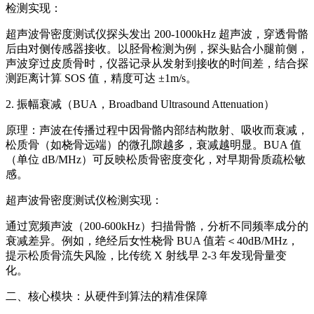
检测实现：
超声波骨密度测试仪
探头发出 200-1000kHz 超声波，穿透骨骼
后由对侧传感器接收。以胫骨检测为例，探头贴合小腿前侧，
声波穿过皮质骨时，仪器记录从发射到接收的时间差，结合探
测距离计算 SOS 值，精度可达 ±1m/s。
2. 振幅衰减（BUA，Broadband Ultrasound Attenuation）
原理：声波在传播过程中因骨骼内部结构散射、吸收而衰减，
松质骨（如桡骨远端）的微孔隙越多，衰减越明显。BUA 值
（单位 dB/MHz）可反映松质骨密度变化，对早期骨质疏松敏
感。
超声波骨密度测试仪
检测实现：
通过宽频声波（200-600kHz）扫描骨骼，分析不同频率成分的
衰减差异。例如，绝经后女性桡骨 BUA 值若＜40dB/MHz，
提示松质骨流失风险，比传统 X 射线早 2-3 年发现骨量变
化。
二、核心模块：从硬件到算法的精准保障