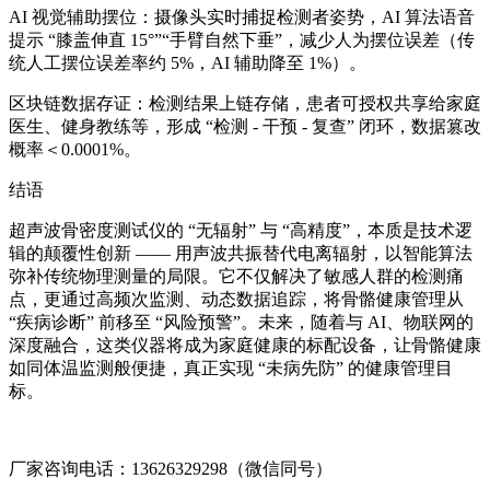
AI 视觉辅助摆位：摄像头实时捕捉检测者姿势，AI 算法语音
提示 “膝盖伸直 15°”“手臂自然下垂”，减少人为摆位误差（传
统人工摆位误差率约 5%，AI 辅助降至 1%）。
区块链数据存证：检测结果上链存储，患者可授权共享给家庭
医生、健身教练等，形成 “检测 - 干预 - 复查” 闭环，数据篡改
概率＜0.0001%。
结语
超声波骨密度测试仪的 “无辐射” 与 “高精度”，本质是技术逻
辑的颠覆性创新 —— 用声波共振替代电离辐射，以智能算法
弥补传统物理测量的局限。它不仅解决了敏感人群的检测痛
点，更通过高频次监测、动态数据追踪，将骨骼健康管理从
“疾病诊断” 前移至 “风险预警”。未来，随着与 AI、物联网的
深度融合，这类仪器将成为家庭健康的标配设备，让骨骼健康
如同体温监测般便捷，真正实现 “未病先防” 的健康管理目
标。
厂家咨询电话：13626329298（微信同号）