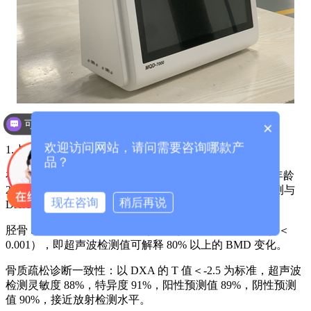
可以介绍下你们的产品么？
三、临床验证：无辐射下的精准度革命
×
你们是怎么收费的呢？
欢迎访问网站，请问需要咨询哪款产
1. 与金标准的一致性对比
品？
在三甲医院开展的多中心研究中，选取 200 例受试者（年龄
20-80 岁，含 50 例骨质疏松患者），同时进行超声波检测与
现在咨询
稍后再说
DXA（双能 X 线）检测，结果显示：
胫骨 SOS 值与 DXA 骨密度（BMD）相关性：r=0.89（P＜
0.001），即超声波检测值可解释 80% 以上的 BMD 变化。
骨质疏松诊断一致性：以 DXA 的 T 值＜-2.5 为标准，超声波
检测灵敏度 88%，特异度 91%，阳性预测值 89%，阴性预测
值 90%，接近放射检测水平。