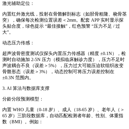
激光辅助定位：
内置红外激光线，投射在骨骼解剖标志（如胫骨粗隆、桡骨茎
突），确保每次检测位置误差＜2mm。配套 APP 实时显示探
头贴合度，绿色提示 “最佳接触”，红色预警 “压力不足 / 过
大”。
动态压力传感：
超声波骨密度测试仪
探头内置压力传感器（精度 ±0.1N），检
测时自动施加 2-5N 压力（模拟临床触诊力度），压力不足时
声波耦合不良（误差＞5%），压力过大可能压迫软组织改变
骨骼形态（误差＞3%），动态控制可将压力误差控制在
±0.3N 范围内。
3. AI 算法与数据库支撑
分龄分段预测模型：
内置 WHO 儿童（0-18 岁）、成人（18-65 岁）、老年人（＞
65 岁）三阶段数据库，自动匹配检测者年龄、性别、体重指
数（BMI）。例如：