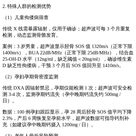
2. 特殊人群的检测优势
（1）儿童佝偻病筛查
传统 X 线需暴露辐射，仅用于确诊；超声波可每 3 个月重复
检测，动态监测骨骼发育。
案例：3 岁男童，超声波显示胫骨 SOS 值 1320m/s（正常下限
1400m/s），BUA 22dB/MHz（正常下限 25dB/MHz），结合血
25-OH-D 水平（12ng/ml，缺乏阈值＜20ng/ml），确诊维生素
D 缺乏性佝偻病，干预 3 个月后 SOS 值回升至 1410m/s。
（2）孕妇孕期骨密度监测
传统 DXA 因辐射禁忌，孕期仅能检测 1 次；超声波可安全检
测 3-4 次，监测孕期钙流失（孕中晚期钙流失约 500mg /
日）。
数据：100 例孕妇跟踪显示，孕 28 周后胫骨 SOS 值平均下降
2.3%，产后 6 周恢复至孕前水平，超声波数据可指导钙剂补
充（如建议孕中晚期钙摄入 1200mg / 日）。
（3）老年人骨折风险预测