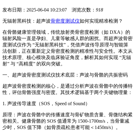
发布日期：2025-06-04 10:23:07 浏览次数：
918
无辐射黑科技：超声波
骨密度测试仪
如何实现精准检测？
在骨骼健康管理领域，传统放射类骨密度检测（如 DXA）的
辐射风险一直是孕妇、儿童等敏感人群的困扰。而超声波骨密
度测试仪作为 “无辐射黑科技”，凭借声波传导原理与智能算
法创新，正在重新定义骨密度检测的精准性与安全性。本文从
技术原理、核心模块及临床验证角度，解析其如何实现 “无辐
射” 与 “高精度” 的双向突破。
一、
超声波骨密度测试仪
技术底层：声波与骨骼的共振密码
超声波骨密度检测的核心，是通过分析声波在骨骼中的传播特
性，评估骨骼强度与密度。其技术逻辑基于两个关键物理量：
1. 声波传导速度（SOS，Speed of Sound）
原理：声波在骨骼中的传播速度与骨矿物质含量、骨微结构紧
密相关。健康骨骼的 SOS 值通常为 1500-1700m/s，当骨量减
少时，SOS 值下降（如骨质疏松患者可能＜1450m/s）。