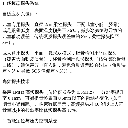
1. 多模态探头系统
自适应探头设计：
儿童专用探头：直径 2cm 柔性探头，匹配儿童小腿（胫骨）
或足跟骨弧度，表面温度预热至 36℃，减少冰凉刺激导致的
儿童移动误差（传统硬质探头误差率约 8%，柔性探头降至
3%）。
成人通用探头：平面 + 弧形双模式，胫骨检测用平面探头
（覆盖大面积皮质骨），桡骨检测用弧形探头（贴合腕部骨骼
曲线），确保声波垂直入射，避免角度偏差影响数据（角度误
差＞5° 可导致 SOS 值偏差＞3%）。
高频探头技术：
采用 1MHz 高频探头（传统仪器多为 0.5MHz），分辨率提升
至 0.1mm，可捕捉骨骼表面 0.5mm 以下的微结构变化（如早
期骨小梁稀疏）。临床数据显示，高频探头对 60 岁以上人群
骨量减少的检出率比低频探头高 17%。
2. 智能定位与压力控制系统