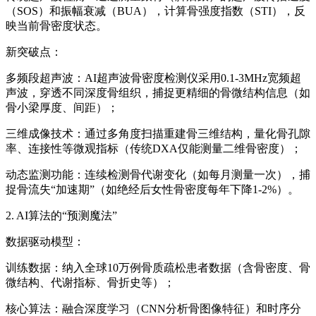
（SOS）和振幅衰减（BUA），计算骨强度指数（STI），反
映当前骨密度状态。
新突破点：
多频段超声波：
AI超声波骨密度检测仪
采用0.1-3MHz宽频超
声波，穿透不同深度骨组织，捕捉更精细的骨微结构信息（如
骨小梁厚度、间距）；
三维成像技术：通过多角度扫描重建骨三维结构，量化骨孔隙
率、连接性等微观指标（传统DXA仅能测量二维骨密度）；
动态监测功能：连续检测骨代谢变化（如每月测量一次），捕
捉骨流失“加速期”（如绝经后女性骨密度每年下降1-2%）。
2. AI算法的“预测魔法”
数据驱动模型：
训练数据：纳入全球10万例骨质疏松患者数据（含骨密度、骨
微结构、代谢指标、骨折史等）；
核心算法：融合深度学习（CNN分析骨图像特征）和时序分