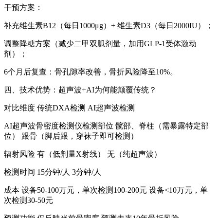
干预方案：
补充维生素B12（每日1000μg）+ 维生素D3（每日2000IU）；
调整降糖方案（减少二甲双胍剂量，加用GLP-1受体激动
剂）；
6个月后复查：骨孔隙率改善，骨折风险降至10%。
四、技术优势：超声波+AI为何能颠覆传统？
对比维度 传统DXA检测 AI超声波检测
AI超声波骨密度检测仪
检测部位 髋部、脊柱（需暴露特定部
位） 跟骨（脚后跟，穿袜子即可检测）
辐射风险 有（低剂量X射线） 无（纯超声波）
检测时间 15分钟/人 3分钟/人
成本 设备50-100万元，单次检测100-200元 设备<10万元，单
次检测30-50元