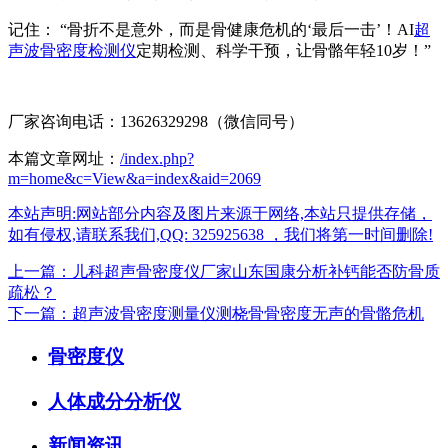
记住： “骨折不是意外，而是骨健康危机的‘最后一击’！
AI
超
声波骨密度检测仪
定期检测、科学干预，让骨骼年轻10岁！”
厂家咨询电话：13626329298（微信同号）
本篇文章网址：
/index.php?
m=home&c=View&a=index&aid=2069
本站声明:网站部分内容及图片来源于网络,本站只提供存储，
如有侵权,请联系我们,QQ: 325925638 ，我们将第一时间删除!
上一篇：儿科超声骨密度仪厂家山东国康分析补钙能否防骨质
疏松？
下一篇：超声波骨密度测量仪测桡骨骨密度无声的骨骼危机
骨密度仪
人体成分分析仪
新闻资讯