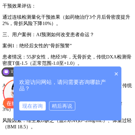
干预效果评估：
通过连续检测量化干预效果（如药物治疗3个月后骨密度提升
2%，骨折风险下降10%）。
三、用户案例：AI预测如何改变患者命运？
案例1：绝经后女性的“骨折预警”
患者情况：55岁女性，绝经3年，无骨折史，传统DXA检测骨
密度T值-1.5（正常范围-1.0至+1.0）。
可以介绍下你们的产品么？
×
AI预测结果：
欢迎访问网站，请问需要咨询哪款产
AI超声波骨密度检测仪
检测显示骨小梁连接性下降15%（传统
品？
DXA未检测到）；
AI算法预测10年内髋部骨折风险12%（同龄健康女性风险
现在咨询
稍后再说
3%）；
风险因素：维生素D缺乏（血25(OH)D<20ng/mL）、体重过轻
（BMI 18.5）。