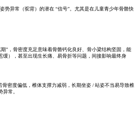
姿势异常（驼背）的潜在 “信号”。尤其是在儿童青少年骨骼快
累期”，骨密度充足意味着骨骼钙化良好、骨小梁结构坚固，能
长迟缓），甚至出现生长痛、易骨折等问题，间接影响最终身
密度偏低，椎体支撑力减弱，长期坐姿 / 站姿不当易导致椎
势异常。