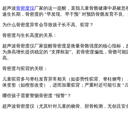
超声波
骨密度仪
厂家的这一提醒，直指儿童骨骼健康中易被忽视
速生长期，骨密度的 “早发现、早干预” 对预防骨骼发育不良
为什么骨密度异常会导致孩子长不高、驼背？
骨密度与生长高度的关系：
超声波骨密度仪厂家提醒
骨密度是衡量骨骼强度的核心指标，
为身高增长提供稳定的 “支撑框架”。若骨密度偏低，骨骼可
高。
骨密度与驼背的关联：
儿童驼背多与脊柱发育异常相关（如姿势性驼背、脊柱侧弯），
体变形（如楔形改变），进而加重驼背；严重时还可能引发 “
哪些孩子需要警惕骨密度 “报警”？
超声波骨密度仪（尤其针对儿童的桡骨、胫骨检测，无创且安