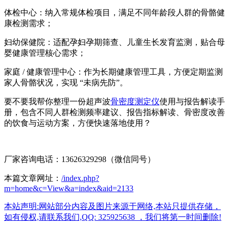
体检中心：纳入常规体检项目，满足不同年龄段人群的骨骼健
康检测需求；
妇幼保健院：适配孕妇孕期筛查、儿童生长发育监测，贴合母
婴健康管理核心需求；
家庭 / 健康管理中心：作为长期健康管理工具，方便定期监测
家人骨骼状况，实现 “未病先防”。
要不要我帮你整理一份超声波
骨密度测定仪
使用与报告解读手
册，包含不同人群检测频率建议、报告指标解读、骨密度改善
的饮食与运动方案，方便快速落地使用？
厂家咨询电话：13626329298（微信同号）
本篇文章网址：
/index.php?
m=home&c=View&a=index&aid=2133
本站声明:网站部分内容及图片来源于网络,本站只提供存储，
如有侵权,请联系我们,QQ: 325925638 ，我们将第一时间删除!