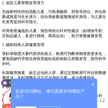
2. 追踪儿童骨骼发育潜力
无辐射特性特别适配儿童，可检测桡骨、胫骨等部位，评估骨
骼成熟度与生长潜力，结合骨龄数据预测成年身高，为儿童生
长发育提供科学指引。
对骨密度偏低的儿童，报告将给出针对性建议（如增加牛奶、
豆制品摄入，多进行跳绳、摸高运动），助力骨骼健康发育。
3. 辅助特殊人群健康管理
孕妇孕期需大量钙质供给胎儿，检测可判断孕期骨密度变化，
避免因缺钙导致自身骨质疏松或影响胎儿骨骼发育，指导科学
补钙。
长期服用激素、缺乏运动的人群，通过定期检测可评估骨骼健
康状况，及时调整生活方式与用药方案，减少骨骼损伤。
可以介绍下你们的产品么？
×
4. 数据化管理，直观展示效果
欢迎访问网站，请问需要咨询哪款产
支持长期存储检测数据，生成骨密度变化曲线，直观展示补
品？
钙、运动等干预措施的效果（如 “3 个月后骨密度 T 值从 - 1.2
提升至 - 0.8，骨量改善”）。