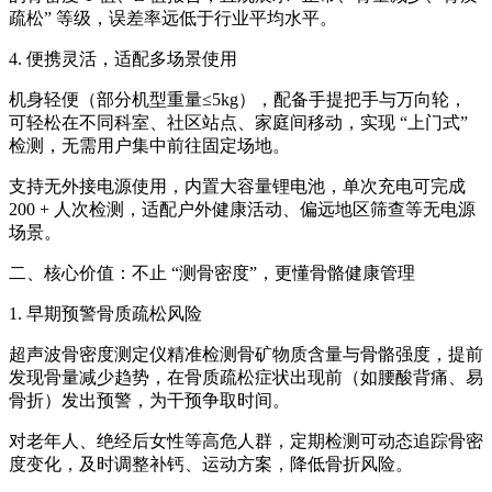
疏松” 等级，误差率远低于行业平均水平。
4. 便携灵活，适配多场景使用
机身轻便（部分机型重量≤5kg），配备手提把手与万向轮，
可轻松在不同科室、社区站点、家庭间移动，实现 “上门式”
检测，无需用户集中前往固定场地。
支持无外接电源使用，内置大容量锂电池，单次充电可完成
200 + 人次检测，适配户外健康活动、偏远地区筛查等无电源
场景。
二、核心价值：不止 “测骨密度”，更懂骨骼健康管理
1. 早期预警骨质疏松风险
超声波骨密度测定仪
精准检测骨矿物质含量与骨骼强度，提前
发现骨量减少趋势，在骨质疏松症状出现前（如腰酸背痛、易
骨折）发出预警，为干预争取时间。
对老年人、绝经后女性等高危人群，定期检测可动态追踪骨密
度变化，及时调整补钙、运动方案，降低骨折风险。