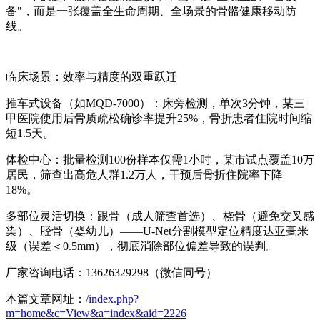
备"，而是一张覆盖全生命周期、全场景的骨骼健康移动防
线。
临床场景：效率与精度的双重跃迁
推车式设备（如MQD-7000）：床旁检测，单次3分钟，某三
甲医院使用后骨质疏松确诊率提升25%，骨折患者住院时间缩
短1.5天。
体检中心：批量检测100份样本仅需1小时，某市试点覆盖10万
居民，筛查出高危人群1.2万人，干预后骨折住院率下降
18%。
多部位灵活切换：跟骨（成人筛查首选）、桡骨（避免交叉感
染）、胫骨（婴幼儿）——U-Net分割模型定位精度达亚毫米
级（误差＜0.5mm），彻底消除部位偏差导致的误判。
厂家咨询电话：13626329298（微信同号）
本篇文章网址：
/index.php?
m=home&c=View&a=index&aid=2226