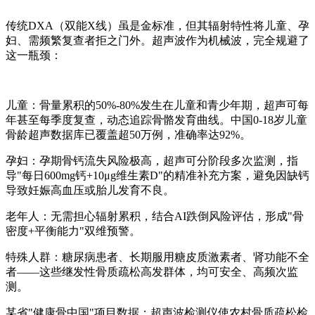
传统DXA（双能X线）虽是金标准，但其辐射特性将儿童、孕
妇、需频繁复查者拒之门外。超声波作为机械波，完全规避了
这一瓶颈：
儿童：骨量累积的50%-80%发生在儿童和青少年期，超声可每
年甚至每季度复查，动态追踪骨骼发育曲线。中国0-18岁儿童
骨龄超声数据库已覆盖超50万例，准确率达92%。
孕妇：孕期骨钙流失风险极高，超声可分阶段多次监测，指
导"每日600mg钙+10μg维生素D"的精准补充方案，避免因缺钙
导致妊娠高血压或胎儿发育不良。
老年人：无需担心辐射累积，结合AI跌倒风险评估，形成"骨
密度+平衡能力"双维预警。
特殊人群：糖尿病患者、长期服用糖皮质激素者、肾功能不全
者——这些继发性骨质疏松高发群体，均可安全、高频次监
测。
某省"健康骨中国"项目数据：超声波检测仪使农村骨质疏松检