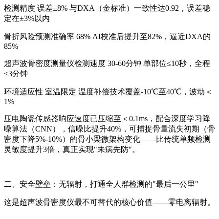
检测精度 误差±8% 与DXA（金标准）一致性达0.92，误差稳
定在±3%以内
骨折风险预测准确率 68% AI校准后提升至82%，逼近DXA的
85%
超声波骨密度测量仪检测速度 30-60分钟 单部位≤10秒，全程
≤3分钟
环境适应性 室温限定 温度补偿技术覆盖-10℃至40℃，波动＜
1%
压电陶瓷传感器响应速度已压缩至＜0.1ms，配合深度学习降
噪算法（CNN），信噪比提升40%，可捕捉骨量流失初期（骨
密度下降5%-10%）的骨小梁微架构变化——比传统单频检测
灵敏度提升3倍，真正实现"未病先防"。
二、安全壁垒：无辐射，打通全人群检测的"最后一公里"
这是超声波骨密度仪最不可替代的核心价值——零电离辐射。