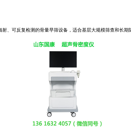
无辐射、可反复检测的骨量早筛设备，适合基层大规模筛查和长期