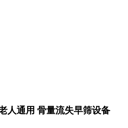
/老人通用 骨量流失早筛设备