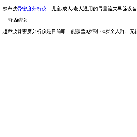
超声波
骨密度分析仪
：儿童/成人/老人通用的骨量流失早筛设备
一句话结论
超声波骨密度分析仪是目前唯一能覆盖0岁到100岁全人群、