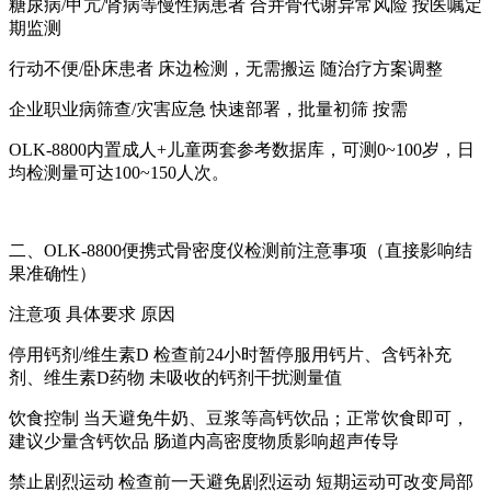
糖尿病/甲亢/肾病等慢性病患者 合并骨代谢异常风险 按医嘱定
期监测
行动不便/卧床患者 床边检测，无需搬运 随治疗方案调整
企业职业病筛查/灾害应急 快速部署，批量初筛 按需
OLK-8800内置成人+儿童两套参考数据库，可测0~100岁，日
均检测量可达100~150人次。
二、OLK-8800便携式骨密度仪检测前注意事项（直接影响结
果准确性）
注意项 具体要求 原因
停用钙剂/维生素D 检查前24小时暂停服用钙片、含钙补充
剂、维生素D药物 未吸收的钙剂干扰测量值
饮食控制 当天避免牛奶、豆浆等高钙饮品；正常饮食即可，
建议少量含钙饮品 肠道内高密度物质影响超声传导
禁止剧烈运动 检查前一天避免剧烈运动 短期运动可改变局部