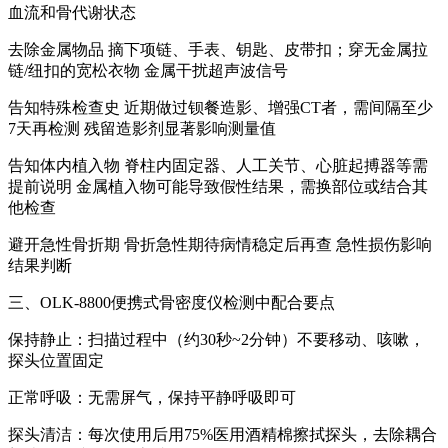
血流和骨代谢状态
去除金属物品 摘下项链、手表、钥匙、皮带扣；穿无金属拉
链/纽扣的宽松衣物 金属干扰超声波信号
告知特殊检查史 近期做过钡餐造影、增强CT者，需间隔至少
7天再检测 残留造影剂显著影响测量值
告知体内植入物 脊柱内固定器、人工关节、心脏起搏器等需
提前说明 金属植入物可能导致假性结果，需换部位或结合其
他检查
避开急性骨折期 骨折急性期待病情稳定后再查 急性损伤影响
结果判断
三、OLK-8800便携式骨密度仪检测中配合要点
保持静止：扫描过程中（约30秒~2分钟）不要移动、咳嗽，
探头位置固定
正常呼吸：无需屏气，保持平静呼吸即可
探头清洁：每次使用后用75%医用酒精棉擦拭探头，去除耦合