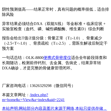
阴性预测值高——结果正常时，真有问题的概率很低，适合排
除风险
异常结果必须结合DXA（双能X线） 等金标准 + 临床症状 +
实验室检查（血钙、磷、碱性磷酸酶、维生素D）综合判断
报告会给出T值/Z值分级：骨量正常（T≥-1.0）、骨量减少
（-2.5<T<-1.0）、骨质疏松（T≤-2.5），需医生解读后制定干
预方案
一句话总结：OLK-8800
便携式骨密度仪
适合全年龄段筛查和
长期随访，检测前停钙剂、去金属、告病史，结果异常转
DXA确诊，才是完整的骨健康管理闭环。
厂家咨询电话：13626329298（微信同号）
本篇文章网址：
/index.php?
m=home&c=View&a=index&aid=2241
本站声明:网站部分内容及图片来源于网络,本站只提供存储，