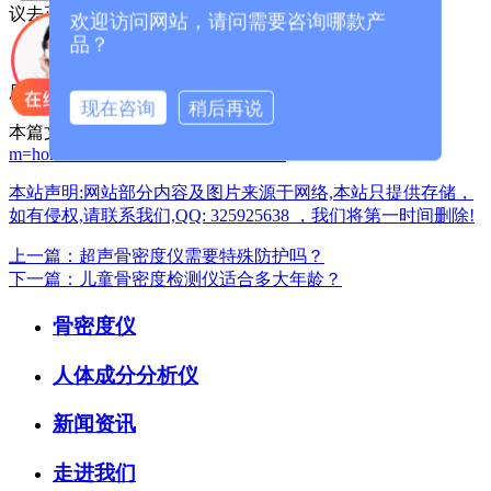
议去正规医院的骨科就诊。
欢迎访问网站，请问需要咨询哪款产
品？
厂家咨询电话：13626329298（微信同号）
现在咨询
稍后再说
本篇文章网址：
/index.php?
m=home&c=View&a=index&aid=1501
本站声明:网站部分内容及图片来源于网络,本站只提供存储，
如有侵权,请联系我们,QQ: 325925638 ，我们将第一时间删除!
上一篇：超声骨密度仪需要特殊防护吗？
下一篇：儿童骨密度检测仪适合多大年龄？
骨密度仪
人体成分分析仪
新闻资讯
走进我们