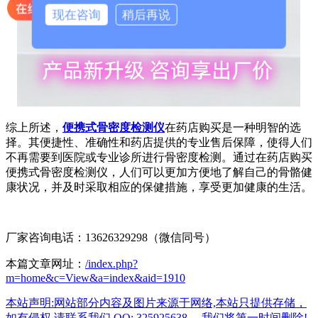
现在咨询
稍后再说
综上所述，
便携式骨密度检测仪
在药店购买是一种明智的选
择。其便捷性、准确性和药店提供的专业售后保障，使得人们
不再需要到医院或专业诊所进行骨密度检测。通过在药店购买
便携式骨密度检测仪，人们可以更加方便地了解自己的骨骼健
康状况，并及时采取相应的保健措施，享受更加健康的生活。
厂家咨询电话：13626329298（微信同号）
本篇文章网址：
/index.php?
m=home&c=View&a=index&aid=1910
本站声明:网站部分内容及图片来源于网络,本站只提供存储，
如有侵权,请联系我们,QQ: 325925638 ，我们将第一时间删除!