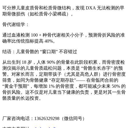
可分辨儿童皮质骨和松质骨微结构，发现 DXA 无法检测的早
期骨微损伤（如松质骨小梁稀疏）。
骨代谢组学：
通过血液检测 100 + 种骨代谢相关小分子，预测骨折风险的准
确率比传统指标提高 40%。
结语：儿童骨骼的 “窗口期” 不容错过
从出生到 18 岁，人体 90% 的骨量在此阶段积累，而骨密度检
测仪揭示的儿童骨质疏松问题，本质是 “骨骼生长赤字” 的预
警。对家长而言，定期带孩子（尤其是高危人群）进行骨密度
筛查，如同为骨骼健康 “存定期存款”—— 在骨骺闭合前的
“黄金干预期”，每增加 1% 的骨密度，都可能减少未来 50% 的
骨折风险。这不仅是对儿童当下健康的负责，更是对其一生骨
骼质量的长远投资。
厂家咨询电话：13626329298（微信同号）