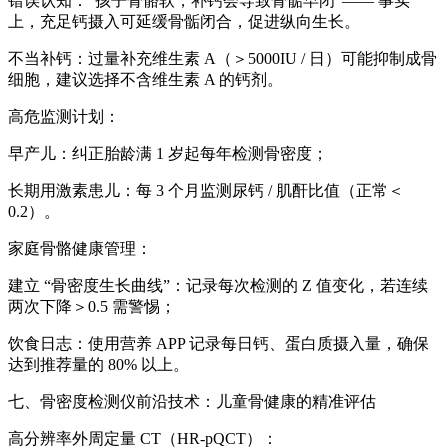
错误认知：“孩子骨骼软，补钙会导致骨骺早闭”—— 事实
上，充足钙摄入可延缓骨骺闭合，促进纵向生长。
不当补钙：过量补充维生素 A（＞5000IU / 日）可能抑制成骨
细胞，建议选择不含维生素 A 的钙剂。
高危监测计划：
早产儿：纠正胎龄满 1 岁起每年检测骨密度；
长期用激素患儿：每 3 个月监测尿钙 / 肌酐比值（正常＜
0.2）。
家庭骨骼健康管理：
建立 “骨密度生长曲线”：记录每次检测的 Z 值变化，若连续
两次下降＞0.5 需警惕；
饮食日志：使用营养 APP 记录每日钙、蛋白质摄入量，确保
达到推荐量的 80% 以上。
七、骨密度检测仪前沿技术：儿童骨健康的精准评估
高分辨率外周定量 CT（HR-pQCT）：