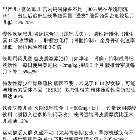
早产儿 / 低体重儿 宫内钙磷储备不足（80% 钙在孕晚期沉
积），出生后追赶生长导致骨量 “透支” 股骨颈骨密度较足月
儿低 15%-20%
慢性疾病患儿 肾病综合征（尿钙丢失）、囊性纤维化（维生
素 D 吸收障碍）、肿瘤放化疗（骨髓抑制） 全身骨矿化速率
降低，骨折风险增加 3-5 倍
长期用药儿童 糖皮质激素治疗（如哮喘、肾病）抑制成骨细
胞活性，每日使用泼尼松＞2mg/kg 持续 3 个月 腰椎骨密度每
月下降 1.5%-2%
特发性青少年骨质疏松 病因不明，常见于 8-14 岁女孩，可能
与雌激素受体基因（ESR1）多态性相关 椎体压缩性骨折发生
率达 40%
饮食失衡儿童 长期低钙饮食（＜800mg / 日）、过量饮用碳酸
饮料（磷摄入过多抑制钙吸收） 桡骨远端骨皮质厚度比正常
儿童薄 12%
运动缺乏人群 久坐不动（尤其青春期女孩）导致机械负荷不
足，成骨细胞刺激减少 下肢骨密度年增长值＜0.05g/cm²