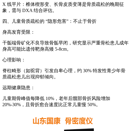
X 线平片：椎体楔形变、长骨皮质变薄是骨质疏松的晚期征
象，需与 DXA 结合评估。
四、儿童骨质疏松的 “隐形危害”：不止于骨折
身高发育受限：
干骺端骨矿化不良导致骨骺早闭，研究显示严重骨松患儿成年
身高可能比遗传靶身高矮 5-8cm。
心理影响：
脊柱畸形（如驼背）引发自卑心理，约 30% 特发性青少年骨
质疏松患儿出现抑郁倾向。
远期健康隐患：
儿童期骨峰值每降低 10%，老年后髋部骨折风险增加
20%-30%，且骨折愈合速度比正常儿童慢 50%。