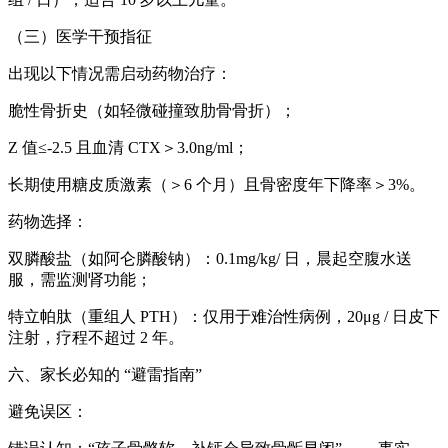
（三）医学干预指征
出现以下情况需启动药物治疗：
脆性骨折史（如轻微碰撞致肋骨骨折）；
Z 值≤-2.5 且血清 CTX＞3.0ng/ml；
长期使用糖皮质激素（＞6 个月）且骨密度年下降率＞3%。
药物选择：
双膦酸盐（如阿仑膦酸钠）：0.1mg/kg/ 日，晨起空腹水送
服，需监测肾功能；
特立帕肽（重组人 PTH）：仅用于难治性病例，20μg / 日皮下
注射，疗程不超过 2 年。
六、家长必知的 “避雷指南”
避免误区：