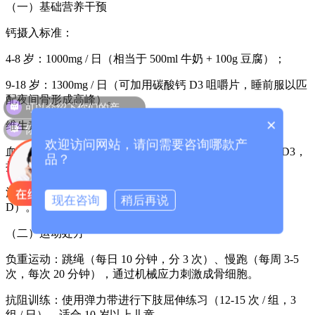
（一）基础营养干预
钙摄入标准：
4-8 岁：1000mg / 日（相当于 500ml 牛奶 + 100g 豆腐）；
9-18 岁：1300mg / 日（可加用碳酸钙 D3 咀嚼片，睡前服以匹
可以介绍下你们的产品么？
配夜间骨形成高峰）。
你们是怎么收费的呢？
×
维生素 D 补充：
欢迎访问网站，请问需要咨询哪款产
血清 25 (OH) D＜20ng/ml：每日补充 800-1000IU 维生素 D3，
品？
持续 3 个月后复查；
注意：肥胖儿童需双倍剂量（脂肪组织会 “扣押” 维生素
现在咨询
稍后再说
D）。
（二）运动处方
负重运动：跳绳（每日 10 分钟，分 3 次）、慢跑（每周 3-5
次，每次 20 分钟），通过机械应力刺激成骨细胞。
抗阻训练：使用弹力带进行下肢屈伸练习（12-15 次 / 组，3
组 / 日），适合 10 岁以上儿童。