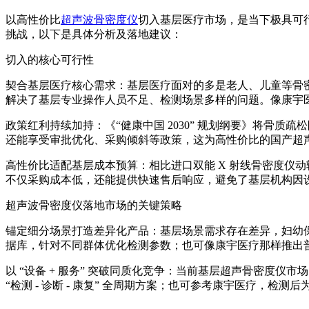
以高性价比
超声波骨密度仪
切入基层医疗市场，是当下极具可
挑战，以下是具体分析及落地建议：
切入的核心可行性
契合基层医疗核心需求：基层医疗面对的多是老人、儿童等骨
解决了基层专业操作人员不足、检测场景多样的问题。像康宇
政策红利持续加持：《“健康中国 2030” 规划纲要》将骨质疏
还能享受审批优化、采购倾斜等政策，这为高性价比的国产超声波
高性价比适配基层成本预算：相比进口双能 X 射线骨密度仪动辄百
不仅采购成本低，还能提供快速售后响应，避免了基层机构因设
超声波骨密度仪
落地市场的关键策略
锚定细分场景打造差异化产品：基层场景需求存在差异，妇幼保健
据库，针对不同群体优化检测参数；也可像康宇医疗那样推出
以 “设备 + 服务” 突破同质化竞争：当前基层超声骨密度仪
“检测 - 诊断 - 康复” 全周期方案；也可参考康宇医疗