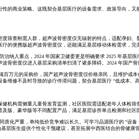
行性的商业策略。这既契合基层医疗的设备需求、政策导向，又
密度筛查刚需人群，超声波骨密度仪无辐射的特点，适配孕妇、
医疗的便携版超声波骨密度仪，还能满足基层移动体检需求，完
松防治纳入重点，2024 年国家卫健委更是明确要求 2025 年基
骨密度仪进入基层采购清单扫清了诸多障碍。2024 年国产骨
万元的采购价，国产超声波骨密度仪价格亲民，且维护成本低。如山东国
备维修不及时导致的诊疗停滞问题，契合基层医疗 “低成本、高
机构需侧重儿童骨发育监测，社区医院需适配老年人体检筛查。可
普及版、豪华版等不同配置产品，满足基层诊所单点检测和社区
市场同质化严重，单纯低价竞争难以长久。可学习品源医疗的 “设备
，检测后为基层医生提供个性化干预建议，甚至拓展中西医结合的骨健