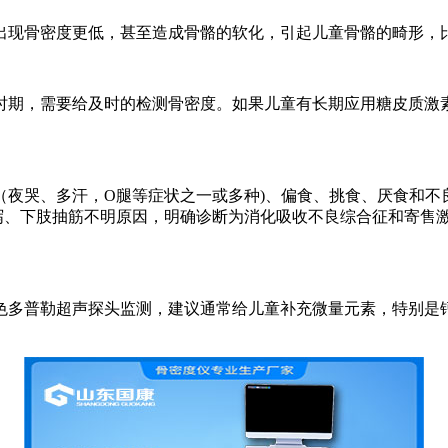
出现骨密度更低，甚至造成骨骼的软化，引起儿童骨骼的畸形，
时期，需要给及时的检测骨密度。如果儿童有长期应用糖皮质激
（夜哭、多汗，O腿等症状之一或多种)、偏食、挑食、厌食和不
泻、下肢抽筋不明原因，明确诊断为消化吸收不良综合征和寄售
色多普勒超声探头监测，建议通常给儿童补充微量元素，特别是