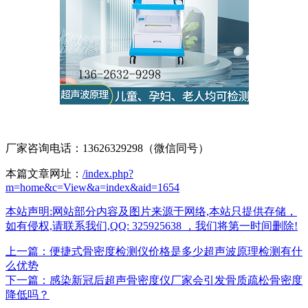
厂家咨询电话：13626329298（微信同号）
本篇文章网址：
/index.php?
m=home&c=View&a=index&aid=1654
本站声明:网站部分内容及图片来源于网络,本站只提供存储，
如有侵权,请联系我们,QQ: 325925638 ，我们将第一时间删除!
上一篇：便捷式骨密度检测仪价格是多少超声波原理检测有什
么优势
下一篇：感染新冠后超声骨密度仪厂家会引发骨质疏松骨密度
降低吗？