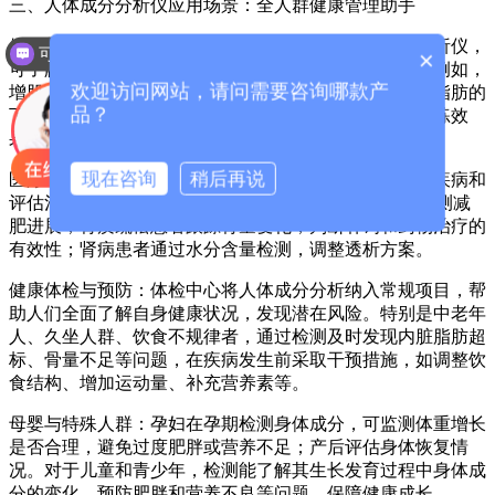
三、
人体成分分析仪
应用场景：全人群健康管理助手
健身与运动领域：健身爱好者和运动员通过人体成分分析仪，
可以介绍下你们的产品么？
×
可了解自身脂肪和肌肉比例，制定更科学的训练计划。例如，
欢迎访问网站，请问需要咨询哪款产
增肌人群关注肌肉量变化，减脂人群着重体脂率和内脏脂肪的
品？
下降情况，根据检测结果调整饮食和运动强度，提高训练效
果。
现在咨询
稍后再说
医疗与康复：在医院和康复机构，仪器可辅助医生诊断疾病和
评估治疗效果。如肥胖症患者定期检测体脂和 BMI，监测减
肥进展；骨质疏松患者跟踪骨量变化，判断补钙和药物治疗的
有效性；肾病患者通过水分含量检测，调整透析方案。
健康体检与预防：体检中心将人体成分分析纳入常规项目，帮
助人们全面了解自身健康状况，发现潜在风险。特别是中老年
人、久坐人群、饮食不规律者，通过检测及时发现内脏脂肪超
标、骨量不足等问题，在疾病发生前采取干预措施，如调整饮
食结构、增加运动量、补充营养素等。
母婴与特殊人群：孕妇在孕期检测身体成分，可监测体重增长
是否合理，避免过度肥胖或营养不足；产后评估身体恢复情
况。对于儿童和青少年，检测能了解其生长发育过程中身体成
分的变化，预防肥胖和营养不良等问题，保障健康成长。