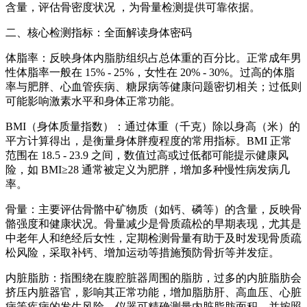
含量，评估骨密度状况 ，为骨量检测提供可靠依据。
二、核心检测指标：全面解读身体密码
体脂率：反映身体内脂肪组织占总体重的百分比。正常成年男
性体脂率一般在 15% - 25%，女性在 20% - 30%。过高的体脂
率与肥胖、心血管疾病、糖尿病等健康问题密切相关；过低则
可能影响激素水平和身体正常功能。
BMI（身体质量指数）：通过体重（千克）除以身高（米）的
平方计算得出，是衡量身体胖瘦程度的常用指标。BMI 正常
范围在 18.5 - 23.9 之间，数值过高或过低都可能提示健康风
险，如 BMI≥28 通常被定义为肥胖，增加多种慢性病发病几
率。
骨量：主要评估骨骼中矿物质（如钙、磷等）的含量，反映骨
骼强度和健康状况。骨量减少是骨质疏松的早期表现，尤其是
中老年人和绝经后女性，定期检测骨量有助于及时发现骨质疏
松风险，采取补钙、增加运动等措施预防骨折等并发症。
内脏脂肪：指围绕在腹腔脏器周围的脂肪，过多的内脏脂肪会
挤压内脏器官，影响其正常功能，增加脂肪肝、高血压、心脏
病等疾病的发生风险。仪器可精确测量内脏脂肪面积，并按照