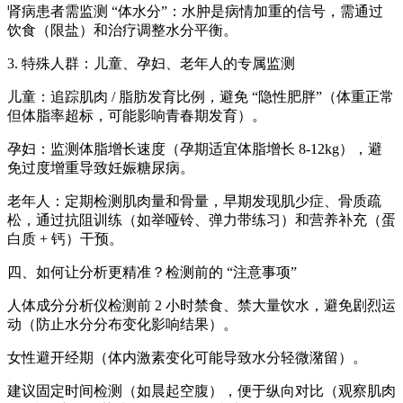
肾病患者需监测 “体水分”：水肿是病情加重的信号，需通过
饮食（限盐）和治疗调整水分平衡。
3. 特殊人群：儿童、孕妇、老年人的专属监测
儿童：追踪肌肉 / 脂肪发育比例，避免 “隐性肥胖”（体重正常
但体脂率超标，可能影响青春期发育）。
孕妇：监测体脂增长速度（孕期适宜体脂增长 8-12kg），避
免过度增重导致妊娠糖尿病。
老年人：定期检测肌肉量和骨量，早期发现肌少症、骨质疏
松，通过抗阻训练（如举哑铃、弹力带练习）和营养补充（蛋
白质 + 钙）干预。
四、如何让分析更精准？检测前的 “注意事项”
人体成分分析仪
检测前 2 小时禁食、禁大量饮水，避免剧烈运
动（防止水分分布变化影响结果）。
女性避开经期（体内激素变化可能导致水分轻微潴留）。
建议固定时间检测（如晨起空腹），便于纵向对比（观察肌肉