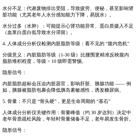
水分不足：代谢废物排出受阻，导致疲劳、便秘，甚至影响肾
脏功能（尤其老年人水分感知能力下降，易脱水）。
水分过多（水肿）：可能提示心肾功能异常、蛋白质摄入不足
（血浆白蛋白低导致水分滞留）。
4.
人体成分分析仪检测
内脏脂肪等级：看不见的 “腹内危机”
分级意义：内脏脂肪等级（1-30 级）比腰围更精准反映腹内
脂肪堆积程度，等级 > 10 级即需警惕。
隐形信号：
内脏脂肪超标会压迫内脏器官，影响肝脏、胰腺功能 —— 例
如，胰腺被脂肪包裹会降低胰岛素敏感性，诱发糖尿病。
5. 骨量：不只是 “骨头硬”，更是生命周期的 “基石”
人体成分分析仪
关键作用：骨量峰值（约 30 岁达到）决定中
老年骨质疏松风险，年轻时骨量储备不足，老年易发生骨折。
隐形信号：