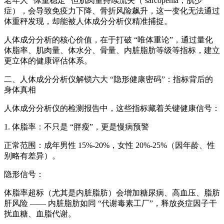
老年人 “体重稳定” 但肌肉量持续流失（ sarcopenia，肌少
症），会导致免疫力下降、骨折风险飙升，这一变化无法通过
体重秤发现，却能被人体成分分析仪精准捕捉。
人体成分分析的核心价值，在于打破 “唯体重论”，通过量化
体脂率、肌肉量、体水分、骨量、内脏脂肪等级等指标，建立
更立体的健康评估体系。
二、
人体成分分析仪
解锁六大 “隐形健康密码”：指标背后的
身体真相
人体成分分析仪的检测报告中，这些指标藏着关键健康信号：
1. 体脂率：不只是 “胖瘦”，更是慢病预警
正常范围：成年男性 15%-20%，女性 20%-25%（因年龄、性
别略有差异）。
隐形信号：
体脂率超标（尤其是内脏脂肪）会增加糖尿病、高血压、脂肪
肝风险 —— 内脏脂肪如同 “代谢毒素工厂”，释放炎症因子干
扰血糖、血脂代谢。