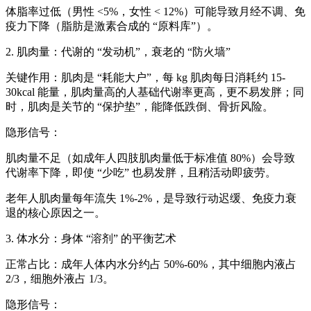
体脂率过低（男性 <5%，女性 < 12%）可能导致月经不调、免
疫力下降（脂肪是激素合成的 “原料库”）。
2. 肌肉量：代谢的 “发动机”，衰老的 “防火墙”
关键作用：肌肉是 “耗能大户”，每 kg 肌肉每日消耗约 15-
30kcal 能量，肌肉量高的人基础代谢率更高，更不易发胖；同
时，肌肉是关节的 “保护垫”，能降低跌倒、骨折风险。
隐形信号：
肌肉量不足（如成年人四肢肌肉量低于标准值 80%）会导致
代谢率下降，即使 “少吃” 也易发胖，且稍活动即疲劳。
老年人肌肉量每年流失 1%-2%，是导致行动迟缓、免疫力衰
退的核心原因之一。
3. 体水分：身体 “溶剂” 的平衡艺术
正常占比：成年人体内水分约占 50%-60%，其中细胞内液占
2/3，细胞外液占 1/3。
隐形信号：