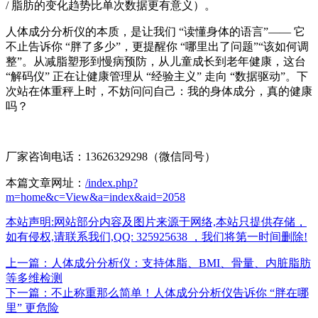
/ 脂肪的变化趋势比单次数据更有意义）。
人体成分分析仪
的本质，是让我们 “读懂身体的语言”—— 它
不止告诉你 “胖了多少”，更提醒你 “哪里出了问题”“该如何调
整”。从减脂塑形到慢病预防，从儿童成长到老年健康，这台
“解码仪” 正在让健康管理从 “经验主义” 走向 “数据驱动”。下
次站在体重秤上时，不妨问问自己：我的身体成分，真的健康
吗？
厂家咨询电话：13626329298（微信同号）
本篇文章网址：
/index.php?
m=home&c=View&a=index&aid=2058
本站声明:网站部分内容及图片来源于网络,本站只提供存储，
如有侵权,请联系我们,QQ: 325925638 ，我们将第一时间删除!
上一篇：人体成分分析仪：支持体脂、BMI、骨量、内脏脂肪
等多维检测
下一篇：不止称重那么简单！人体成分分析仪告诉你 “胖在哪
里” 更危险