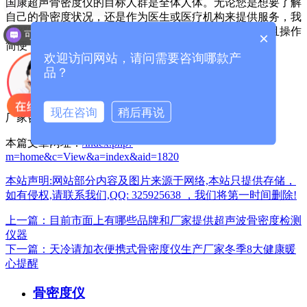
国康超声骨密度仪的目标人群是全体人体。无论您是想要了解
现在有优惠活动么？
自己的骨密度状况，还是作为医生或医疗机构来提供服务，我
们都能够满足您的需求。我们的产品不仅精准可靠，而且操作
可以介绍下你们的产品么？
×
简便，每个人都能够轻松使用。
欢迎访问网站，请问需要咨询哪款产
品？
现在咨询
稍后再说
厂家咨询电话：13626329298（微信同号）
本篇文章网址：
/index.php?
m=home&c=View&a=index&aid=1820
本站声明:网站部分内容及图片来源于网络,本站只提供存储，
如有侵权,请联系我们,QQ: 325925638 ，我们将第一时间删除!
上一篇：目前市面上有哪些品牌和厂家提供超声波骨密度检测
仪器
下一篇：天冷请加衣便携式骨密度仪生产厂家冬季8大健康暖
心提醒
骨密度仪