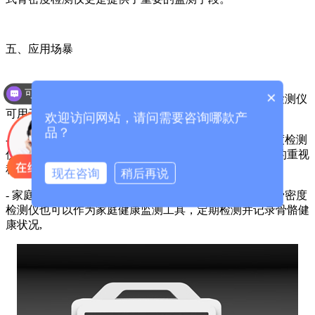
五、应用场暴
可以介绍下你们的产品么？
×
- 医疗机构:在骨科、内分泌科等科室中，便携式骨密度检测仪
可用于常规体检和疾病筛查。
欢迎访问网站，请问需要咨询哪款产
品？
- 社区与学校:在社区活动中心、学校等场所，便式骨密度检测
仪可用干大规模的骨骼健康普音，提高公众对骨骼健康的重视
程度。
现在咨询
稍后再说
- 家庭健康监测:对于关注自身骨骼健康的个人，便携式骨密度
检测仪也可以作为家庭健康监测工具，定期检测并记录骨骼健
康状况,