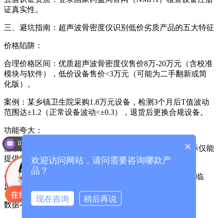
证真实性。
三、避坑指南：
超声波骨密度仪
识别低价劣质产品的五大特征
价格陷阱：
合理价格区间：优质超声波骨密度仪售价8万-20万元（含校准
模块与软件），低价设备售价<3万元（可能为二手翻新或简
化版）。
案例：某乡镇卫生院采购1.8万元设备，检测3个月后T值波动
范围达±1.2（正常设备波动<±0.3），退货后更换合规设备。
功能夸大：
可以介绍下你们的产品么？
×
虚假宣传：标注“可预测骨折风险”“替代DXA检查”，实际仅能
提供粗略骨密度值。
欢迎访问网站，请问需要咨询哪款产
品？
合规设备：明确标注“辅助筛查工具，确诊需结合DXA与临
床”。
现在咨询
稍后再说
数据不可溯：