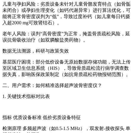
儿童与孕妇风险：劣质设备未针对儿童骨骼发育特点（如骨骺
未闭合）或孕妇生理变化（如钙代谢异常）进行算法优化，可
能将正常骨密度误判为“低”，导致过度补钙（如儿童每日钙摄
入超2000 mg可致肾结石）。
老年人风险：误判“高骨密度”为正常，掩盖骨质疏松风险，延
误抗骨吸收治疗（如双膦酸盐类药物）。
数据无法溯源，科研与政策失效
基层医疗困境：部分低价设备无原始数据存储功能，无法上传
至区域卫生信息系统（HIS），导致骨质疏松流行病学调查数
据失真，影响医保政策制定（如抗骨质疏松药物报销范围）。
二、用户需求：如何精准选择超声波骨密度仪？
1. 关键技术指标对比表
指标 优质设备标准 低价劣质设备特征
检测原理 多频超声波（如0.5-1.5 MHz），双发射-接收探头 单